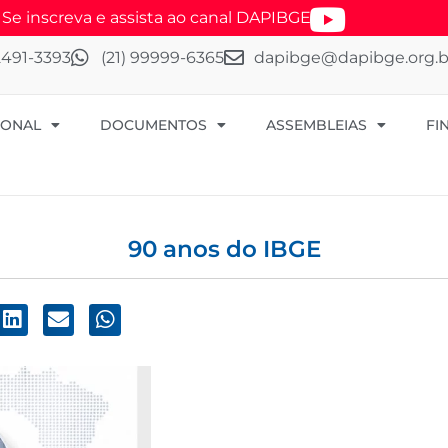
 inscreva e assista ao canal DAPIBGE
 2491-3393
(21) 99999-6365
dapibge@dapibge.org.b
IONAL
DOCUMENTOS
ASSEMBLEIAS
FI
90 anos do IBGE