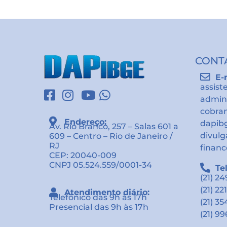
CONT
E-
assist
admin
cobra
Endereço:
dapib
Av. Rio Branco, 257 – Salas 601 a
divul
609 – Centro – Rio de Janeiro /
RJ
financ
CEP: 20040-009
CNPJ 05.524.559/0001-34
Te
(21) 2
(21) 22
Atendimento diário:
Telefônico das 9h às 17h
(21) 3
Presencial das 9h às 17h
(21) 9