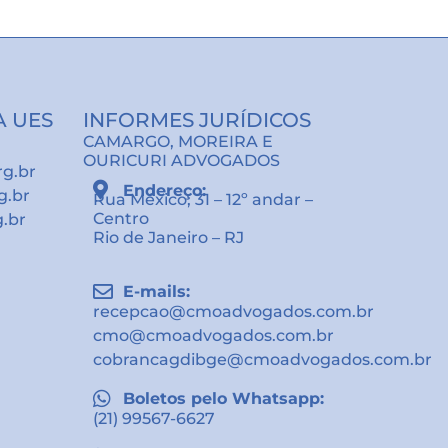
A UES
INFORMES JURÍDICOS
CAMARGO, MOREIRA E
OURICURI ADVOGADOS
rg.br
Endereço:
g.br
Rua México, 31 – 12º andar –
Centro
g.br
Rio de Janeiro – RJ
E-mails:
recepcao@cmoadvogados.com.br
cmo@cmoadvogados.com.br
cobrancagdibge@cmoadvogados.com.br
Boletos pelo Whatsapp:
(21) 99567-6627