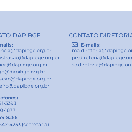
ATO DAPIBGE
CONTATO DIRETORI
mails:
E-mails:
encia@dapibge.org.br
ma.diretoria@dapibge.o
istracao@dapibge.org.br
pe.diretoria@dapibge.or
nca@dapibge.org.br
sc.diretoria@dapibge.or
ge@dapibge.org.br
gacao@dapibge.org.br
eiro@dapibge.org.br
lefones:
491-3393
10-1877
549-8266
9642-4233 (secretaria)