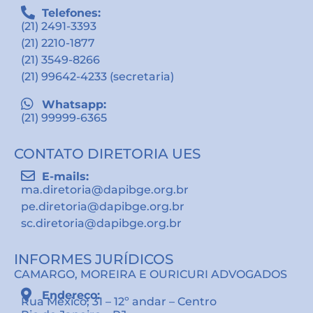
Telefones:
(21) 2491-3393
(21) 2210-1877
(21) 3549-8266
(21) 99642-4233 (secretaria)
Whatsapp:
(21) 99999-6365
CONTATO DIRETORIA UES
E-mails:
ma.diretoria@dapibge.org.br
pe.diretoria@dapibge.org.br
sc.diretoria@dapibge.org.br
INFORMES JURÍDICOS
CAMARGO, MOREIRA E OURICURI ADVOGADOS
Endereço:
Rua México, 31 – 12º andar – Centro