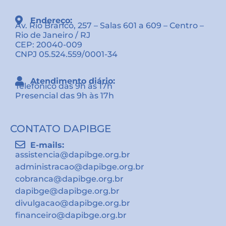
Endereço:
Av. Rio Branco, 257 – Salas 601 a 609 – Centro –
Rio de Janeiro / RJ
CEP: 20040-009
CNPJ 05.524.559/0001-34
Atendimento diário:
Telefônico das 9h às 17h
Presencial das 9h às 17h
CONTATO DAPIBGE
E-mails:
assistencia@dapibge.org.br
administracao@dapibge.org.br
cobranca@dapibge.org.br
dapibge@dapibge.org.br
divulgacao@dapibge.org.br
financeiro@dapibge.org.br