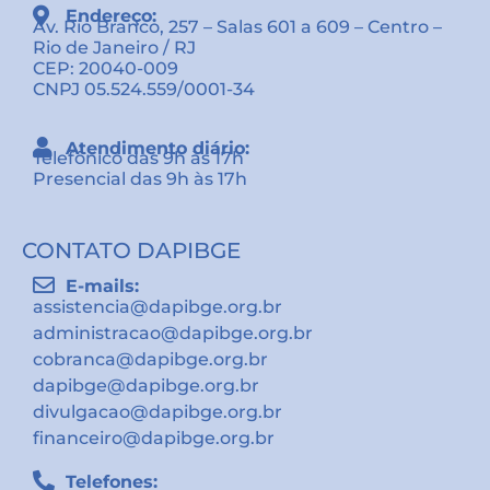
Endereço:
Av. Rio Branco, 257 – Salas 601 a 609 – Centro –
Rio de Janeiro / RJ
CEP: 20040-009
CNPJ 05.524.559/0001-34
Atendimento diário:
Telefônico das 9h às 17h
Presencial das 9h às 17h
CONTATO DAPIBGE
E-mails:
assistencia@dapibge.org.br
administracao@dapibge.org.br
cobranca@dapibge.org.br
dapibge@dapibge.org.br
divulgacao@dapibge.org.br
financeiro@dapibge.org.br
Telefones: