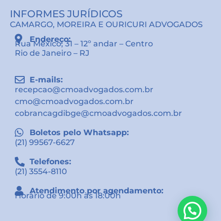
INFORMES JURÍDICOS
CAMARGO, MOREIRA E OURICURI ADVOGADOS
Endereço:
Rua México, 31 – 12º andar – Centro
Rio de Janeiro – RJ
E-mails:
recepcao@cmoadvogados.com.br
cmo@cmoadvogados.com.br
cobrancagdibge@cmoadvogados.com.br
Boletos pelo Whatsapp:
(21) 99567-6627
Telefones:
(21) 3554-8110
Atendimento por agendamento:
Horário de 9:00h às 18:00h