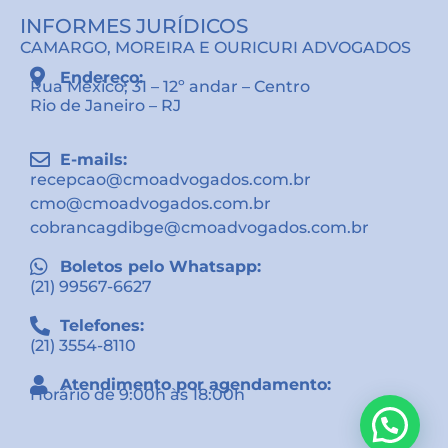
INFORMES JURÍDICOS
CAMARGO, MOREIRA E OURICURI ADVOGADOS
Endereço:
Rua México, 31 – 12º andar – Centro
Rio de Janeiro – RJ
E-mails:
recepcao@cmoadvogados.com.br
cmo@cmoadvogados.com.br
cobrancagdibge@cmoadvogados.com.br
Boletos pelo Whatsapp:
(21) 99567-6627
Telefones:
(21) 3554-8110
Atendimento por agendamento:
Horário de 9:00h às 18:00h