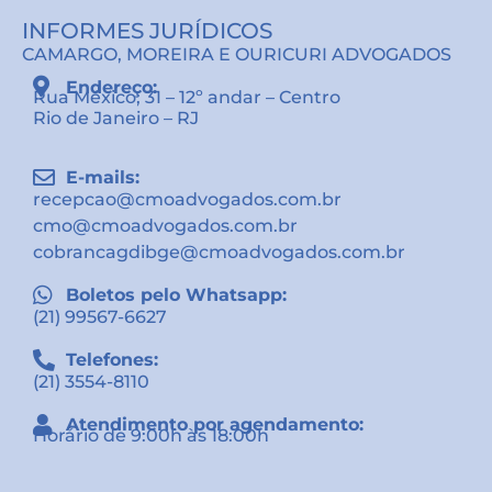
INFORMES JURÍDICOS
CAMARGO, MOREIRA E OURICURI ADVOGADOS
Endereço:
Rua México, 31 – 12º andar – Centro
Rio de Janeiro – RJ
E-mails:
recepcao@cmoadvogados.com.br
cmo@cmoadvogados.com.br
cobrancagdibge@cmoadvogados.com.br
Boletos pelo Whatsapp:
(21) 99567-6627
Telefones:
(21) 3554-8110
Atendimento por agendamento:
Horário de 9:00h às 18:00h