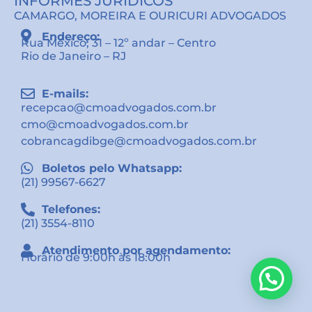
INFORMES JURÍDICOS
CAMARGO, MOREIRA E OURICURI ADVOGADOS
Endereço:
Rua México, 31 – 12º andar – Centro
Rio de Janeiro – RJ
E-mails:
recepcao@cmoadvogados.com.br
cmo@cmoadvogados.com.br
cobrancagdibge@cmoadvogados.com.br
Boletos pelo Whatsapp:
(21) 99567-6627
Telefones:
(21) 3554-8110
Atendimento por agendamento:
Horário de 9:00h às 18:00h