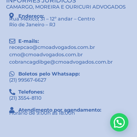
INFORMES JURÍDICOS
CAMARGO, MOREIRA E OURICURI ADVOGADOS
Endereço:
Rua México, 31 – 12º andar – Centro
Rio de Janeiro – RJ
E-mails:
recepcao@cmoadvogados.com.br
cmo@cmoadvogados.com.br
cobrancagdibge@cmoadvogados.com.br
Boletos pelo Whatsapp:
(21) 99567-6627
Telefones:
(21) 3554-8110
Atendimento por agendamento:
Horário de 9:00h às 18:00h