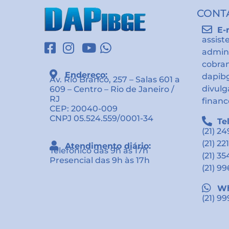
CONT
E-
assist
admin
cobra
Endereço:
dapib
Av. Rio Branco, 257 – Salas 601 a
divul
609 – Centro – Rio de Janeiro /
RJ
financ
CEP: 20040-009
CNPJ 05.524.559/0001-34
Te
(21) 2
(21) 22
Atendimento diário:
Telefônico das 9h às 17h
(21) 3
Presencial das 9h às 17h
(21) 9
Wh
(21) 9