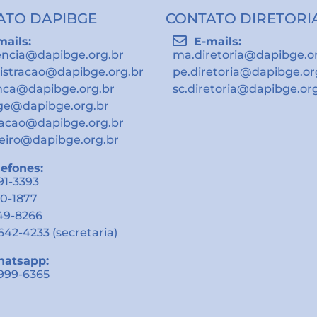
ATO DAPIBGE
CONTATO DIRETORI
mails:
E-mails:
encia@dapibge.org.br
ma.diretoria@dapibge.o
istracao@dapibge.org.br
pe.diretoria@dapibge.or
nca@dapibge.org.br
sc.diretoria@dapibge.or
ge@dapibge.org.br
gacao@dapibge.org.br
eiro@dapibge.org.br
lefones:
491-3393
10-1877
549-8266
9642-4233 (secretaria)
atsapp:
9999-6365