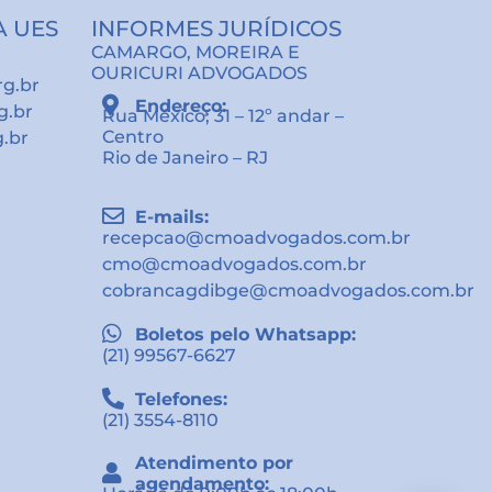
A UES
INFORMES JURÍDICOS
CAMARGO, MOREIRA E
OURICURI ADVOGADOS
rg.br
Endereço:
g.br
Rua México, 31 – 12º andar –
Centro
g.br
Rio de Janeiro – RJ
E-mails:
recepcao@cmoadvogados.com.br
cmo@cmoadvogados.com.br
cobrancagdibge@cmoadvogados.com.br
Boletos pelo Whatsapp:
(21) 99567-6627
Telefones:
(21) 3554-8110
Atendimento por
agendamento: