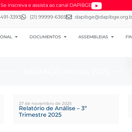
 inscreva e assista ao canal DAPIBGE
 2491-3393
(21) 99999-6365
dapibge@dapibge.org.b
IONAL
DOCUMENTOS
ASSEMBLEIAS
FI
BALANÇO ANUAL 2025
27 de novembro de 2025
Relatório de Análise – 3º
Trimestre 2025