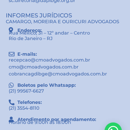
sc.diretoria@dapibge.org.br
INFORMES JURÍDICOS
CAMARGO, MOREIRA E OURICURI ADVOGADOS
Endereço:
Rua México, 31 – 12º andar – Centro
Rio de Janeiro – RJ
E-mails:
recepcao@cmoadvogados.com.br
cmo@cmoadvogados.com.br
cobrancagdibge@cmoadvogados.com.br
Boletos pelo Whatsapp:
(21) 99567-6627
Telefones:
(21) 3554-8110
Atendimento por agendamento:
Horário de 9:00h às 18:00h