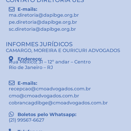
E-mails:
ma.diretoria@dapibge.org.br
pe.diretoria@dapibge.org.br
sc.diretoria@dapibge.org.br
INFORMES JURÍDICOS
CAMARGO, MOREIRA E OURICURI ADVOGADOS
Endereço:
Rua México, 31 – 12º andar – Centro
Rio de Janeiro – RJ
E-mails:
recepcao@cmoadvogados.com.br
cmo@cmoadvogados.com.br
cobrancagdibge@cmoadvogados.com.br
Boletos pelo Whatsapp:
(21) 99567-6627