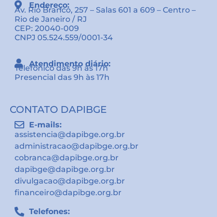
Endereço:
Av. Rio Branco, 257 – Salas 601 a 609 – Centro –
Rio de Janeiro / RJ
CEP: 20040-009
CNPJ 05.524.559/0001-34
Atendimento diário:
Telefônico das 9h às 17h
Presencial das 9h às 17h
CONTATO DAPIBGE
E-mails:
assistencia@dapibge.org.br
administracao@dapibge.org.br
cobranca@dapibge.org.br
dapibge@dapibge.org.br
divulgacao@dapibge.org.br
financeiro@dapibge.org.br
Telefones: