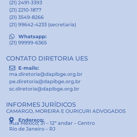
(21) 2491-3393
(21) 2210-1877
(21) 3549-8266
(21) 99642-4233 (secretaria)
Whatsapp:
(21) 99999-6365
CONTATO DIRETORIA UES
E-mails:
ma.diretoria@dapibge.org.br
pe.diretoria@dapibge.org.br
sc.diretoria@dapibge.org.br
INFORMES JURÍDICOS
CAMARGO, MOREIRA E OURICURI ADVOGADOS
Endereço:
Rua México, 31 – 12º andar – Centro
Rio de Janeiro – RJ