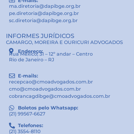
E-mails:
ma.diretoria@dapibge.org.br
pe.diretoria@dapibge.org.br
sc.diretoria@dapibge.org.br
INFORMES JURÍDICOS
CAMARGO, MOREIRA E OURICURI ADVOGADOS
Endereço:
Rua México, 31 – 12º andar – Centro
Rio de Janeiro – RJ
E-mails:
recepcao@cmoadvogados.com.br
cmo@cmoadvogados.com.br
cobrancagdibge@cmoadvogados.com.br
Boletos pelo Whatsapp:
(21) 99567-6627
Telefones:
(21) 3554-8110