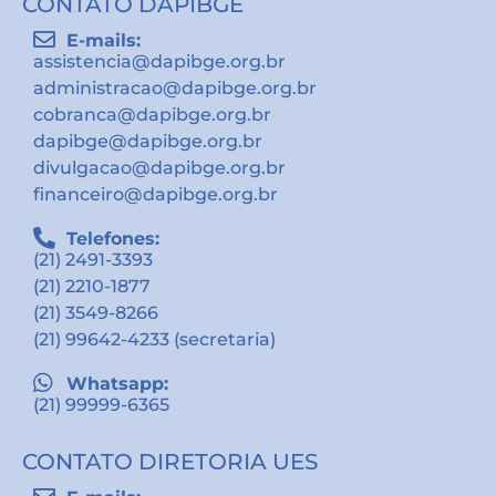
CONTATO DAPIBGE
E-mails:
assistencia@dapibge.org.br
administracao@dapibge.org.br
cobranca@dapibge.org.br
dapibge@dapibge.org.br
divulgacao@dapibge.org.br
financeiro@dapibge.org.br
Telefones:
(21) 2491-3393
(21) 2210-1877
(21) 3549-8266
(21) 99642-4233 (secretaria)
Whatsapp:
(21) 99999-6365
CONTATO DIRETORIA UES