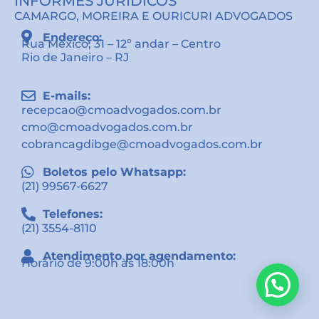
INFORMES JURÍDICOS
CAMARGO, MOREIRA E OURICURI ADVOGADOS
Endereço:
Rua México, 31 – 12º andar – Centro
Rio de Janeiro – RJ
E-mails:
recepcao@cmoadvogados.com.br
cmo@cmoadvogados.com.br
cobrancagdibge@cmoadvogados.com.br
Boletos pelo Whatsapp:
(21) 99567-6627
Telefones:
(21) 3554-8110
Atendimento por agendamento:
Horário de 9:00h às 18:00h