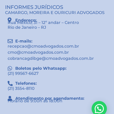
INFORMES JURÍDICOS
CAMARGO, MOREIRA E OURICURI ADVOGADOS
Endereço:
Rua México, 31 – 12º andar – Centro
Rio de Janeiro – RJ
E-mails:
recepcao@cmoadvogados.com.br
cmo@cmoadvogados.com.br
cobrancagdibge@cmoadvogados.com.br
Boletos pelo Whatsapp:
(21) 99567-6627
Telefones:
(21) 3554-8110
Atendimento por agendamento:
Horário de 9:00h às 18:00h