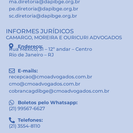
ma.diretoria@dapibge.org.br
pe.diretoria@dapibge.org.br
sc.diretoria@dapibge.org.br
INFORMES JURÍDICOS
CAMARGO, MOREIRA E OURICURI ADVOGADOS
Endereço:
Rua México, 31 – 12º andar – Centro
Rio de Janeiro – RJ
E-mails:
recepcao@cmoadvogados.com.br
cmo@cmoadvogados.com.br
cobrancagdibge@cmoadvogados.com.br
Boletos pelo Whatsapp:
(21) 99567-6627
Telefones:
(21) 3554-8110